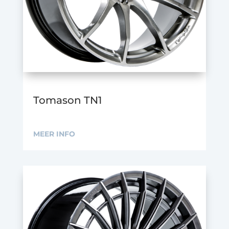
Tomason TN1
MEER INFO