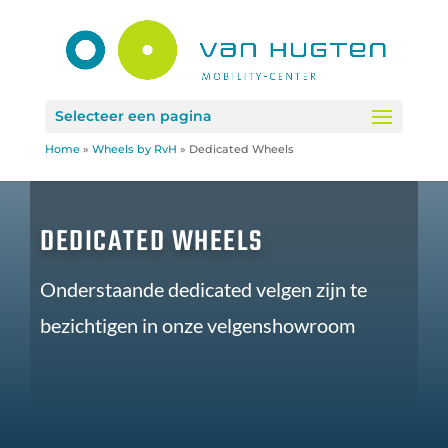
Selecteer een pagina
Home
»
Wheels by RvH
»
Dedicated Wheels
DEDICATED WHEELS
Onderstaande dedicated velgen zijn te
bezichtigen in onze velgenshowroom