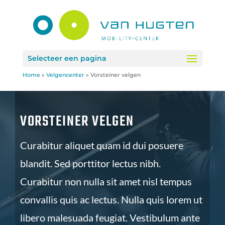
Selecteer een pagina
Home
»
Velgencenter
»
Vorsteiner velgen
VORSTEINER VELGEN
Curabitur aliquet quam id dui posuere
blandit. Sed porttitor lectus nibh.
Curabitur non nulla sit amet nisl tempus
convallis quis ac lectus. Nulla quis lorem ut
libero malesuada feugiat. Vestibulum ante