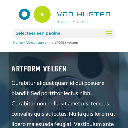
Selecteer een pagina
Home
»
Velgencenter
»
artFORM velgen
ARTFORM VELGEN
Curabitur aliquet quam id dui posuere
blandit. Sed porttitor lectus nibh.
Curabitur non nulla sit amet nisl tempus
convallis quis ac lectus. Nulla quis lorem ut
libero malesuada feugiat. Vestibulum ante