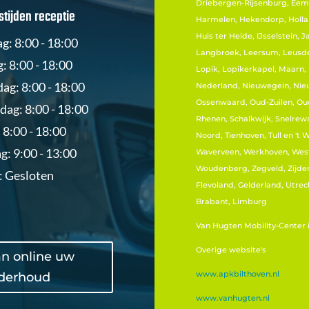
Driebergen-Rijsenburg, Eemd
tijden receptie
Harmelen, Hekendorp, Holla
Huis ter Heide, IJsselstein,
: 8:00 - 18:00
Langbroek, Leersum, Leusden
: 8:00 - 18:00
Lopik, Lopikerkapel, Maarn,
g: 8:00 - 18:00
Nederland, Nieuwegein, Nieuw
Ossenwaard, Oud-Zuilen, Ou
ag: 8:00 - 18:00
Rhenen, Schalkwijk, Snelrew
 8:00 - 18:00
Noord, Tienhoven, Tull en 't
g: 9:00 - 13:00
Waverveen, Werkhoven, Westb
Woudenberg, Zegveld, Zijderv
: Gesloten
Flevoland, Gelderland, Utrec
Brabant, Limburg
Van Hugten Mobility-Center
Overige website's
an online uw
www.apkbilthoven.nl
derhoud
www.vanhugten.nl