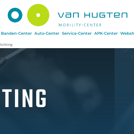
Banden-Center
Auto-Center
Service-Center
APK-Center
Websh
lichting
HTING