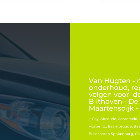
Van Hugten - n
onderhoud, re
velgen voor de
Bilthoven - De 
Maartensdijk - 
't Goy, Abcoude, Achterveld
Austerlitz, Baambrugge, Baa
Bunschoten-Spakenburg, Cot