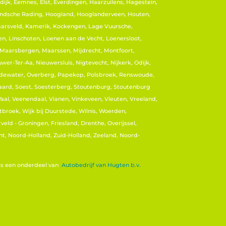
ijk, Eemnes, Elst, Everdingen, Haarzuilens, Hagestein,
ndsche Rading, Hoogland, Hooglanderveen, Houten,
 Jaarsveld, Kamerik, Kockengen, Lage Vuursche,
, Linschoten, Loenen aan de Vecht, Loenersloot,
 Maarsbergen, Maarssen, Mijdrecht, Montfoort,
er-Ter-Aa, Nieuwersluis, Nigtevecht, Nijkerk, Odijk,
dewater, Overberg, Papekop, Polsbroek, Renswoude,
aard, Soest, Soesterberg, Stoutenburg, Stoutenburg
 Waal, Veenendaal, Vianen, Vinkeveen, Vleuten, Vreeland,
roek, Wijk bij Duurstede, Wilnis, Woerden,
eld - Groningen, Friesland, Drenthe, Overijssel,
ht, Noord-Holland, Zuid-Holland, Zeeland, Noord-
 is een onderdeel van
Autobedrijf van Hugten b.v.