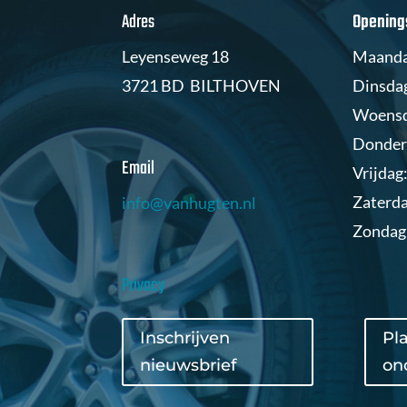
Adres
Openings
Leyenseweg 18
Maandag
3721 BD BILTHOVEN
Dinsdag
Woensda
Donderd
Email
Vrijdag:
Zaterda
info@vanhugten.nl
Zondag
Privacy
Inschrijven
Pl
nieuwsbrief
on