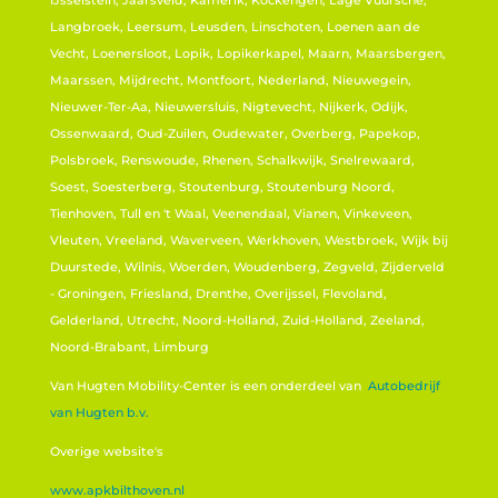
IJsselstein, Jaarsveld, Kamerik, Kockengen, Lage Vuursche,
Langbroek, Leersum, Leusden, Linschoten, Loenen aan de
Vecht, Loenersloot, Lopik, Lopikerkapel, Maarn, Maarsbergen,
Maarssen, Mijdrecht, Montfoort, Nederland, Nieuwegein,
Nieuwer-Ter-Aa, Nieuwersluis, Nigtevecht, Nijkerk, Odijk,
Ossenwaard, Oud-Zuilen, Oudewater, Overberg, Papekop,
Polsbroek, Renswoude, Rhenen, Schalkwijk, Snelrewaard,
Soest, Soesterberg, Stoutenburg, Stoutenburg Noord,
Tienhoven, Tull en 't Waal, Veenendaal, Vianen, Vinkeveen,
Vleuten, Vreeland, Waverveen, Werkhoven, Westbroek, Wijk bij
Duurstede, Wilnis, Woerden, Woudenberg, Zegveld, Zijderveld
- Groningen, Friesland, Drenthe, Overijssel, Flevoland,
Gelderland, Utrecht, Noord-Holland, Zuid-Holland, Zeeland,
Noord-Brabant, Limburg
Van Hugten Mobility-Center is een onderdeel van
Autobedrijf
van Hugten b.v.
Overige website's
www.apkbilthoven.nl