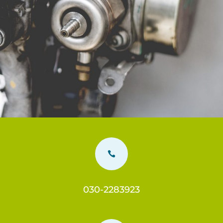

030-2283923