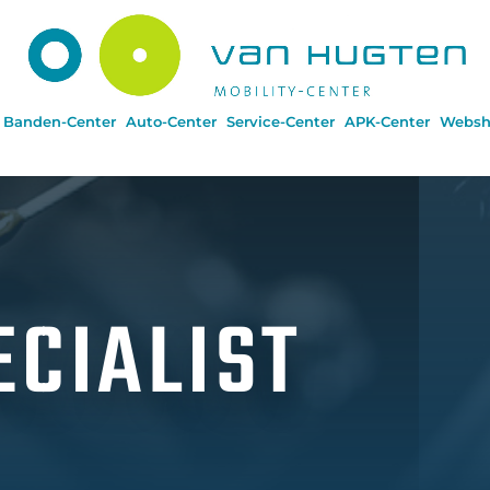
Banden-Center
Auto-Center
Service-Center
APK-Center
Websh
ECIALIST