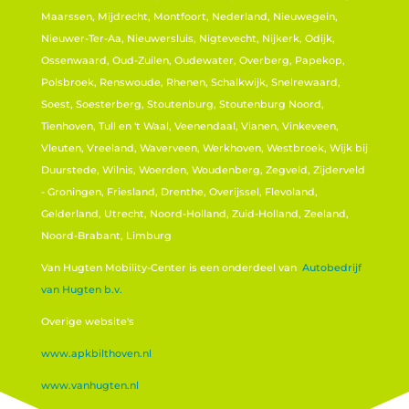
Maarssen, Mijdrecht, Montfoort, Nederland, Nieuwegein,
Nieuwer-Ter-Aa, Nieuwersluis, Nigtevecht, Nijkerk, Odijk,
Ossenwaard, Oud-Zuilen, Oudewater, Overberg, Papekop,
Polsbroek, Renswoude, Rhenen, Schalkwijk, Snelrewaard,
Soest, Soesterberg, Stoutenburg, Stoutenburg Noord,
Tienhoven, Tull en 't Waal, Veenendaal, Vianen, Vinkeveen,
Vleuten, Vreeland, Waverveen, Werkhoven, Westbroek, Wijk bij
Duurstede, Wilnis, Woerden, Woudenberg, Zegveld, Zijderveld
- Groningen, Friesland, Drenthe, Overijssel, Flevoland,
Gelderland, Utrecht, Noord-Holland, Zuid-Holland, Zeeland,
Noord-Brabant, Limburg
Van Hugten Mobility-Center is een onderdeel van
Autobedrijf
van Hugten b.v.
Overige website's
www.apkbilthoven.nl
www.vanhugten.nl