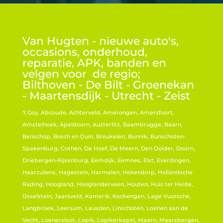
Van Hugten - nieuwe auto's,
occasions, onderhoud,
reparatie, APK, banden en
velgen voor de regio;
Bilthoven - De Bilt - Groenekan
- Maartensdijk - Utrecht - Zeist
't Goy, Abcoude, Achterveld, Amerongen, Amersfoort,
Amstelhoek, Apeldoorn, Austerlitz, Baambrugge, Baarn,
Benschop, Bosch en Duin, Breukelen, Bunnik, Bunschoten-
Spakenburg, Cothen, De Hoef, De Meern, Den Dolder, Doorn,
Driebergen-Rijsenburg, Eemdijk, Eemnes, Elst, Everdingen,
Haarzuilens, Hagestein, Harmelen, Hekendorp, Hollandsche
Rading, Hoogland, Hooglanderveen, Houten, Huis ter Heide,
IJsselstein, Jaarsveld, Kamerik, Kockengen, Lage Vuursche,
Langbroek, Leersum, Leusden, Linschoten, Loenen aan de
Vecht, Loenersloot, Lopik, Lopikerkapel, Maarn, Maarsbergen,