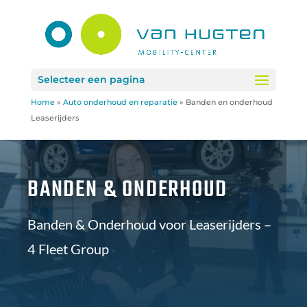
Selecteer een pagina
Home
»
Auto onderhoud en reparatie
»
Banden en onderhoud
Leaserijders
BANDEN & ONDERHOUD
Banden & Onderhoud voor Leaserijders –
4 Fleet Group