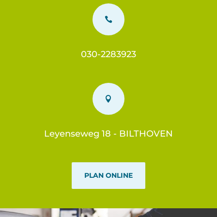

030-2283923

Leyenseweg 18 - BILTHOVEN
PLAN ONLINE