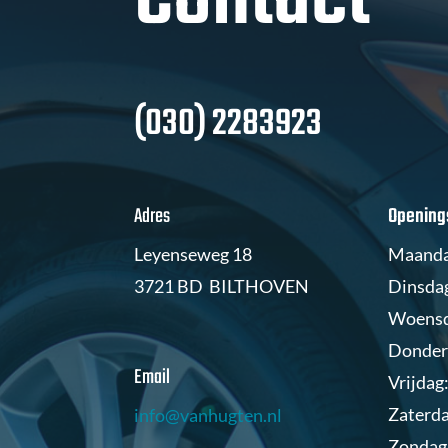
(030) 2283923
Adres
Openings
Leyenseweg 18
Maandag
3721 BD BILTHOVEN
Dinsdag
Woensda
Donderd
Email
Vrijdag:
Zaterda
info@vanhugten.nl
Zondag