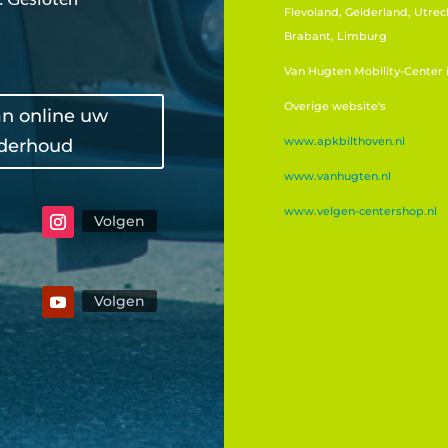
Flevoland, Gelderland, Utrec
Brabant, Limburg
Van Hugten Mobility-Center
Overige website's
an online uw
www.apkbilthoven.nl
derhoud
www.vanhugten.nl
www.velgen-centershop.nl
Volgen
Volgen