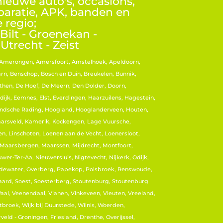
ieuwe auto's, occasions,
paratie, APK, banden en
 regio;
Bilt - Groenekan -
Utrecht - Zeist
, Amerongen, Amersfoort, Amstelhoek, Apeldoorn,
rn, Benschop, Bosch en Duin, Breukelen, Bunnik,
hen, De Hoef, De Meern, Den Dolder, Doorn,
ijk, Eemnes, Elst, Everdingen, Haarzuilens, Hagestein,
ndsche Rading, Hoogland, Hooglanderveen, Houten,
 Jaarsveld, Kamerik, Kockengen, Lage Vuursche,
, Linschoten, Loenen aan de Vecht, Loenersloot,
 Maarsbergen, Maarssen, Mijdrecht, Montfoort,
er-Ter-Aa, Nieuwersluis, Nigtevecht, Nijkerk, Odijk,
dewater, Overberg, Papekop, Polsbroek, Renswoude,
aard, Soest, Soesterberg, Stoutenburg, Stoutenburg
 Waal, Veenendaal, Vianen, Vinkeveen, Vleuten, Vreeland,
roek, Wijk bij Duurstede, Wilnis, Woerden,
eld - Groningen, Friesland, Drenthe, Overijssel,