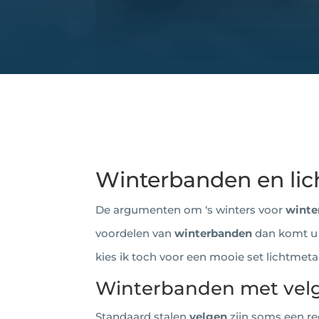
Winterbanden en lic
De argumenten om ‘s winters voor
winte
voordelen van
winterbanden
dan komt u 
kies ik toch voor een mooie set lichtmet
Winterbanden met vel
Standaard stalen
velgen
zijn soms een re