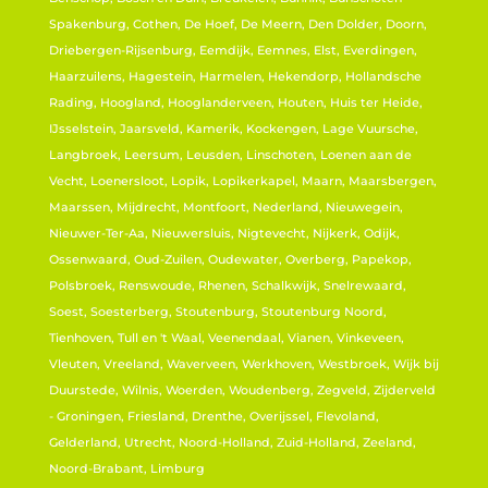
Spakenburg, Cothen, De Hoef, De Meern, Den Dolder, Doorn,
Driebergen-Rijsenburg, Eemdijk, Eemnes, Elst, Everdingen,
Haarzuilens, Hagestein, Harmelen, Hekendorp, Hollandsche
Rading, Hoogland, Hooglanderveen, Houten, Huis ter Heide,
IJsselstein, Jaarsveld, Kamerik, Kockengen, Lage Vuursche,
Langbroek, Leersum, Leusden, Linschoten, Loenen aan de
Vecht, Loenersloot, Lopik, Lopikerkapel, Maarn, Maarsbergen,
Maarssen, Mijdrecht, Montfoort, Nederland, Nieuwegein,
Nieuwer-Ter-Aa, Nieuwersluis, Nigtevecht, Nijkerk, Odijk,
Ossenwaard, Oud-Zuilen, Oudewater, Overberg, Papekop,
Polsbroek, Renswoude, Rhenen, Schalkwijk, Snelrewaard,
Soest, Soesterberg, Stoutenburg, Stoutenburg Noord,
Tienhoven, Tull en 't Waal, Veenendaal, Vianen, Vinkeveen,
Vleuten, Vreeland, Waverveen, Werkhoven, Westbroek, Wijk bij
Duurstede, Wilnis, Woerden, Woudenberg, Zegveld, Zijderveld
- Groningen, Friesland, Drenthe, Overijssel, Flevoland,
Gelderland, Utrecht, Noord-Holland, Zuid-Holland, Zeeland,
Noord-Brabant, Limburg