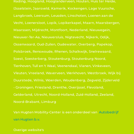
Rading, Hoogland, Hooglanderveen, Houten, Huis ter Heide,
IJsselstein, Jaarsveld, Kamerik, Kockengen, Lage Vuursche,
Langbroek, Leersum, Leusden, Linschoten, Loenen aan de
Vecht, Loenersloot, Lopik, Lopikerkapel, Maarn, Maarsbergen,
Maarssen, Mijdrecht, Montfoort, Nederland, Nieuwegein,
Nieuwer-Ter-Aa, Nieuwersluis, Nigtevecht, Nijkerk, Odijk,
Ossenwaard, Oud-Zuilen, Oudewater, Overberg, Papekop,
Polsbroek, Renswoude, Rhenen, Schalkwijk, Snelrewaard,
Soest, Soesterberg, Stoutenburg, Stoutenburg Noord,
Tienhoven, Tull en 't Waal, Veenendaal, Vianen, Vinkeveen,
Vleuten, Vreeland, Waverveen, Werkhoven, Westbroek, Wijk bij
Duurstede, Wilnis, Woerden, Woudenberg, Zegveld, Zijderveld
- Groningen, Friesland, Drenthe, Overijssel, Flevoland,
Gelderland, Utrecht, Noord-Holland, Zuid-Holland, Zeeland,
Noord-Brabant, Limburg
Van Hugten Mobility-Center is een onderdeel van
Autobedrijf
van Hugten b.v.
Overige website's